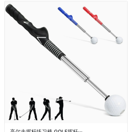
高尔夫挥杆练习棒 GOLF挥杆···