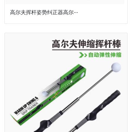
高尔夫挥杆姿势纠正器高尔···